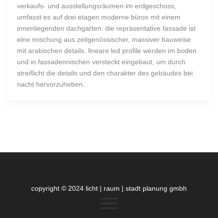
verkaufs- und ausstellungsräumen im erdgeschoss,
umfasst es auf drei etagen moderne büros mit einem
innenliegenden dachgarten. die repräsentative fassade ist
eine mischung aus zeitgenössischer, massiver bauweise
mit arabischen details. lineare led profile werden im boden
und in fassadennischen versteckt eingebaut, um durch
streiflicht die details und den charakter des gebäudes bei
nacht hervorzuheben.
copyright © 2024 licht | raum | stadt planung gmbh