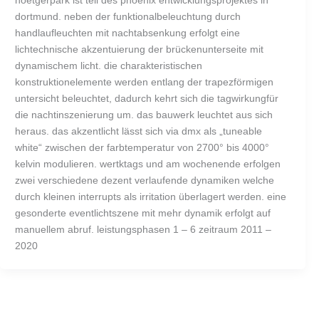
hoetgerpark ist teil des phoenix entwicklungsprojektes in
dortmund. neben der funktionalbeleuchtung durch
handlaufleuchten mit nachtabsenkung erfolgt eine
lichtechnische akzentuierung der brückenunterseite mit
dynamischem licht. die charakteristischen
konstruktionelemente werden entlang der trapezförmigen
untersicht beleuchtet, dadurch kehrt sich die tagwirkungfür
die nachtinszenierung um. das bauwerk leuchtet aus sich
heraus. das akzentlicht lässt sich via dmx als „tuneable
white“ zwischen der farbtemperatur von 2700° bis 4000°
kelvin modulieren. wertktags und am wochenende erfolgen
zwei verschiedene dezent verlaufende dynamiken welche
durch kleinen interrupts als irritation überlagert werden. eine
gesonderte eventlichtszene mit mehr dynamik erfolgt auf
manuellem abruf. leistungsphasen 1 – 6 zeitraum 2011 –
2020