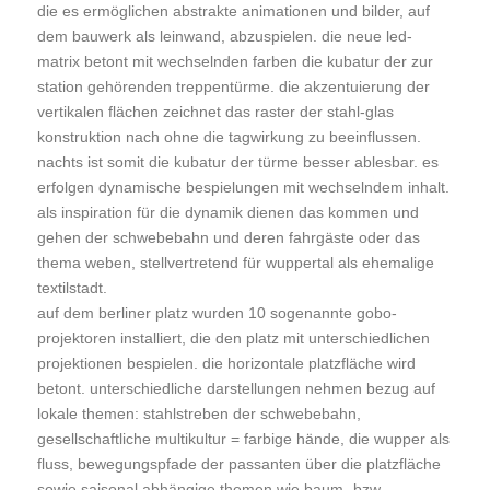
die es ermöglichen abstrakte animationen und bilder, auf
dem bauwerk als leinwand, abzuspielen. die neue led-
matrix betont mit wechselnden farben die kubatur der zur
station gehörenden treppentürme. die akzentuierung der
vertikalen flächen zeichnet das raster der stahl-glas
konstruktion nach ohne die tagwirkung zu beeinflussen.
nachts ist somit die kubatur der türme besser ablesbar. es
erfolgen dynamische bespielungen mit wechselndem inhalt.
als inspiration für die dynamik dienen das kommen und
gehen der schwebebahn und deren fahrgäste oder das
thema weben, stellvertretend für wuppertal als ehemalige
textilstadt.
auf dem berliner platz wurden 10 sogenannte gobo-
projektoren installiert, die den platz mit unterschiedlichen
projektionen bespielen. die horizontale platzfläche wird
betont. unterschiedliche darstellungen nehmen bezug auf
lokale themen: stahlstreben der schwebebahn,
gesellschaftliche multikultur = farbige hände, die wupper als
fluss, bewegungspfade der passanten über die platzfläche
sowie saisonal abhängige themen wie baum- bzw.