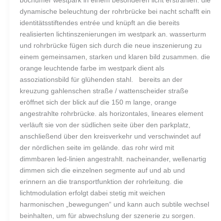
bochumer westpark in einem besonderen licht erstrahlen. die
dynamische beleuchtung der rohrbrücke bei nacht schafft ein
identitätsstiftendes entrée und knüpft an die bereits
realisierten lichtinszenierungen im westpark an. wasserturm
und rohrbrücke fügen sich durch die neue inszenierung zu
einem gemeinsamen, starken und klaren bild zusammen. die
orange leuchtende farbe im westpark dient als
assoziationsbild für glühenden stahl. bereits an der
kreuzung gahlenschen straße / wattenscheider straße
eröffnet sich der blick auf die 150 m lange, orange
angestrahlte rohrbrücke. als horizontales, lineares element
verläuft sie von der südlichen seite über den parkplatz,
anschließend über den kreisverkehr und verschwindet auf
der nördlichen seite im gelände. das rohr wird mit
dimmbaren led-linien angestrahlt. nacheinander, wellenartig
dimmen sich die einzelnen segmente auf und ab und
erinnern an die transportfunktion der rohrleitung. die
lichtmodulation erfolgt dabei stetig mit weichen
harmonischen „bewegungen“ und kann auch subtile wechsel
beinhalten, um für abwechslung der szenerie zu sorgen.