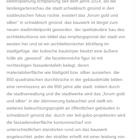
elektroplanung,lichtplanung seit dem jahre 2014, als die
landesgartenschau die stadt schwäbisch gmünd in den
süddeutschen fokus rückte, existiert das „forum gold und
silber“ in schwäbisch gmünd. das bauwerk ist längst zum
neuen stadtmittelpunkt geworden. der spektakuläre bau des
architekturbüros isin bildet das empfangsportal der stadt von
westen her und ist ein architektonischer blickfang im
stadtgefüge. der kubische baukörper besitzt eine äußere
hülle als „gewand“. die facettenreiche figur ist mit
rechteckigen fassadentafeln belegt, deren
materialoberfläche wie blattgold bzw. silber aussehen. die
850 quadratischen durchbrüche in der gebäudehülle bilden
eine reminiszenz an die 850 jahre alte stadt. initiiert durch
die stadtverwaltung und die stadtwerke wird das „forum gold
und silber“ in der dämmerung beleuchtet und stellt ein
weiteres beleuchtungsprojekt an öffentlichen gebäuden in
schwäbisch gmünd dar. durch vier led-gobo-projektoren wird
die fassadenoberfläche konturenscharf von
unterschiedlichen standorten rund um das bauwerk
angeleuchtet. jeder der strahler erhellt mit einer leistung von