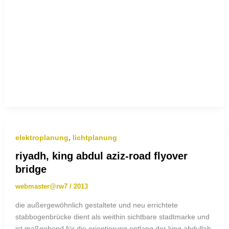
elektroplanung
,
lichtplanung
riyadh, king abdul aziz-road flyover
bridge
webmaster@rw7
/
2013
die außergewöhnlich gestaltete und neu errichtete
stabbogenbrücke dient als weithin sichtbare stadtmarke und
ist maßgebend für die orientierung entlang der king abdullah