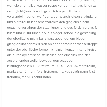
westlich des rathaus lünen eröffnet. ziel der neugestaltung
war, die ehemalige wassertreppe vor dem rathaus lünen zu
einer (licht-)künstlerisch gestalteten platzfläche zu
verwandeln. der entwurf der arge rw architekten stadtplaner
und st freiraum landschaftsarchitekten ging aus einem
gutachterverfahren der stadt lünen und des fördervereins für
kunst und kultur lünen e.v. als sieger hervor. die gestaltung
der oberfläche mit in kunstharz gebundenem blauen
glasgranulat orientiert sich an der ehemaligen wassertreppe.
unter der oberfläche formen lichtlinien konzentrische kreise,
die durch dynamische steuerung den eindruck von sich
ausbreitenden wellenbewegungen erzeugen.
leistungsphasen 1 – 8 zeitraum 2015 – 2016 © st freiraum,
markus schürmann © st freiraum, markus schürmann © st
freiraum, markus schürmann